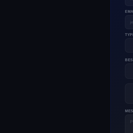
EMA
TYP
BES
MES