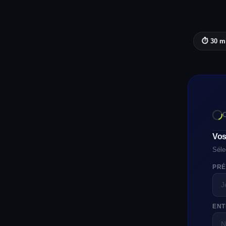
⏱️ 30 m
Vos
Séle
PRÉ
ENT