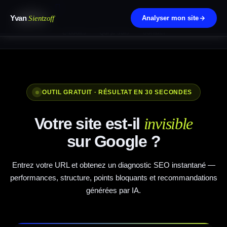
Mentions légales
CGV
Création de site
Google Ads
SEO
Google Business
Yvan
Sientzoff
Analyser mon site
E-books
Qui je suis
Contact
OUTIL GRATUIT · RÉSULTAT EN 30 SECONDES
Votre site est-il
invisible
sur Google ?
Entrez votre URL et obtenez un diagnostic SEO instantané —
performances, structure, points bloquants et recommandations
générées par IA.