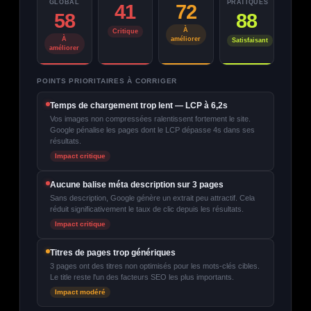
GLOBAL
PRATIQUES
41
72
58
88
À
Critique
À
améliorer
Satisfaisant
améliorer
POINTS PRIORITAIRES À CORRIGER
Temps de chargement trop lent — LCP à 6,2s
Vos images non compressées ralentissent fortement le site.
Google pénalise les pages dont le LCP dépasse 4s dans ses
résultats.
Impact critique
Aucune balise méta description sur 3 pages
Sans description, Google génère un extrait peu attractif. Cela
réduit significativement le taux de clic depuis les résultats.
Impact critique
Titres de pages trop génériques
3 pages ont des titres non optimisés pour les mots-clés cibles.
Le title reste l'un des facteurs SEO les plus importants.
Impact modéré