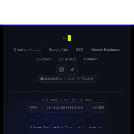
>
//
Création de site
Google Ads
SEO
Google Business
E-books
Qui je suis
Contact
Disponible · Lyon & Région
RETROUVEZ-MOI AUSSI SUR
Malt
Je veux un Freelance
Techlid
©
Yvan Sientzoff
— Tous droits réservés.