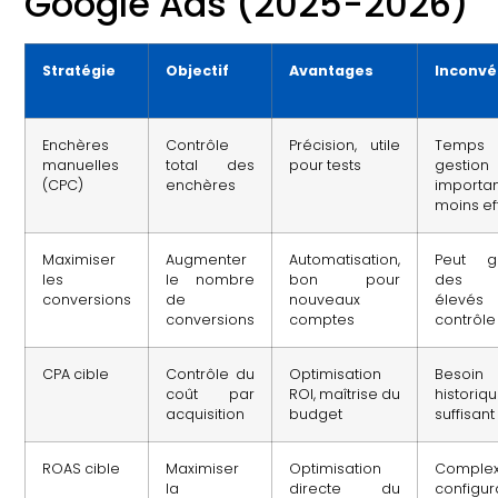
Google Ads (2025-2026)
Stratégie
Objectif
Avantages
Inconvé
Enchères
Contrôle
Précision, utile
Temp
manuelles
total des
pour tests
gestion
(CPC)
enchères
importan
moins ef
Maximiser
Augmenter
Automatisation,
Peut g
les
le nombre
bon pour
des c
conversions
de
nouveaux
élevés
conversions
comptes
contrôle
CPA cible
Contrôle du
Optimisation
Besoin
coût par
ROI, maîtrise du
historiq
acquisition
budget
suffisant
ROAS cible
Maximiser
Optimisation
Complex
la
directe du
configur