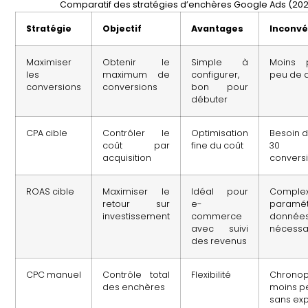
Comparatif des stratégies d’enchères Google Ads (20
Stratégie
Objectif
Avantages
Inconvé
Maximiser
Obtenir le
Simple à
Moins p
les
maximum de
configurer,
peu de 
conversions
conversions
bon pour
débuter
CPA cible
Contrôler le
Optimisation
Besoin d
coût par
fine du coût
30
acquisition
convers
ROAS cible
Maximiser le
Idéal pour
Comp
retour sur
e-
paramét
investissement
commerce
donnée
avec suivi
nécessa
des revenus
CPC manuel
Contrôle total
Flexibilité
Chronop
des enchères
moins p
sans exp