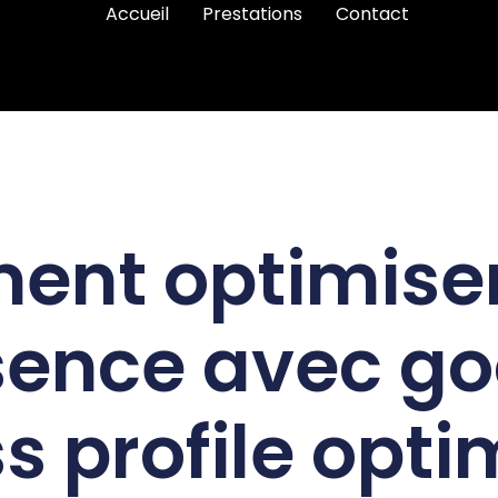
Accueil
Prestations
Contact
nt optimiser
sence avec go
s profile opti