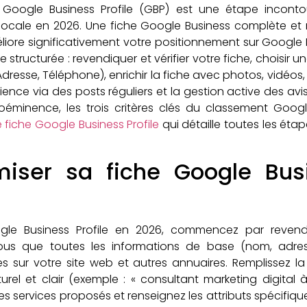
 Google Business Profile (GBP) est une étape incont
té locale en 2026. Une fiche Google Business complète et
méliore significativement votre positionnement sur Google
e structurée : revendiquer et vérifier votre fiche, choisir 
resse, Téléphone), enrichir la fiche avec photos, vidéos, 
ence via des posts réguliers et la gestion active des avis
roéminence, les trois critères clés du classement Goog
e fiche Google Business Profile
qui détaille toutes les éta
ser sa fiche Google Busi
gle Business Profile en 2026, commencez par revendiq
vous que toutes les informations de base (nom, adres
s sur votre site web et autres annuaires. Remplissez l
urel et clair (exemple : « consultant marketing digital 
es services proposés et renseignez les attributs spécifiqu