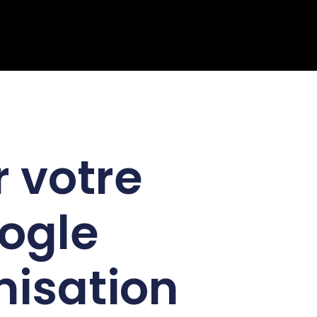
 votre
ogle
misation