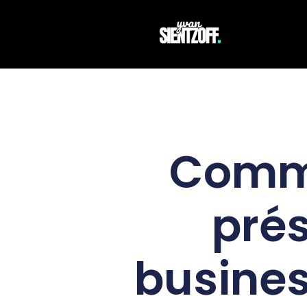
Comme
pré
busines