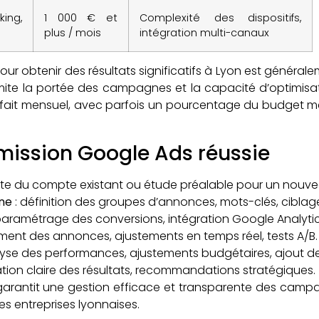
ing,
1 000 € et
Complexité des dispositifs,
plus / mois
intégration multi-canaux
obtenir des résultats significatifs à Lyon est généralem
imite la portée des campagnes et la capacité d’optimisat
rfait mensuel, avec parfois un pourcentage du budget média
 mission Google Ads réussie
te du compte existant ou étude préalable pour un nouvea
ne
: définition des groupes d’annonces, mots-clés, ciblag
paramétrage des conversions, intégration Google Analyt
ment des annonces, ajustements en temps réel, tests A/B.
lyse des performances, ajustements budgétaires, ajout de
ation claire des résultats, recommandations stratégiques.
garantit une gestion efficace et transparente des camp
les entreprises lyonnaises.