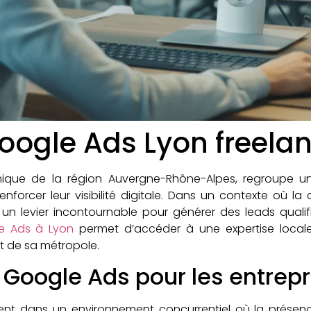
oogle Ads Lyon freela
ue de la région Auvergne-Rhône-Alpes, regroupe une
orcer leur visibilité digitale. Dans un contexte où la co
n levier incontournable pour générer des leads qualifiés
le Ads à Lyon
permet d’accéder à une expertise locale
et de sa métropole.
 Google Ads pour les entrepr
uent dans un environnement concurrentiel où la présence