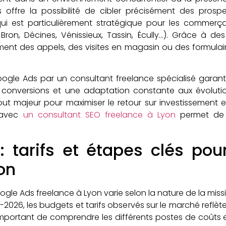
 offre la possibilité de cibler précisément des prospec
 qui est particulièrement stratégique pour les commerç
e, Bron, Décines, Vénissieux, Tassin, Écully…). Grâce à
nt des appels, des visites en magasin ou des formulair
oogle Ads par un consultant freelance spécialisé garant
conversions et une adaptation constante aux évolution
ut majeur pour maximiser le retour sur investissement et
e avec
un consultant SEO freelance à Lyon
permet de d
: tarifs et étapes clés pou
on
oogle Ads freelance à Lyon varie selon la nature de la miss
-2026, les budgets et tarifs observés sur le marché reflètent
t important de comprendre les différents postes de coûts 