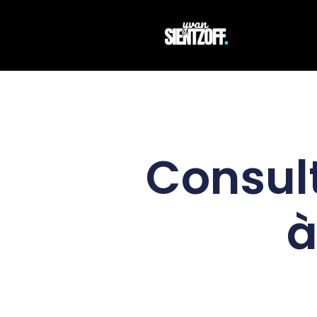
Consult
à