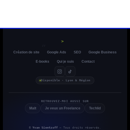
>
//
Création de site
Google Ads
SEO
Google Business
E-books
Qui je suis
Contact
Disponible · Lyon & Région
RETROUVEZ-MOI AUSSI SUR
Malt
Je veux un Freelance
Techlid
©
Yvan Sientzoff
— Tous droits réservés.