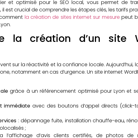
er et optimisé pour le SEO local, vous permet de tran
, il est crucial de comprendre les étapes clés, les tarifs p
z comment
la création de sites internet sur mesure
peut bo
Lyon.
de la création d’un site 
nt sur la réactivité et la confiance locale. Aujourd’hui, 
hone, notamment en cas d’urgence. Un site internet Word
cale
grâce à un référencement optimisé pour Lyon et ses 
act immédiate
avec des boutons d’appel directs (click-to-c
ervices
: dépannage fuite, installation chauffe-eau, rén
localisés ;
a l’affichage d’avis clients certifiés, de photos de r