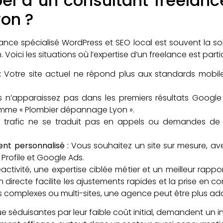
el à un consultant freelance
yon ?
ance spécialisé WordPress et SEO local est souvent la sol
. Voici les situations où l’expertise d’un freelance est p
:
Votre site actuel ne répond plus aux standards mobil
 n’apparaissez pas dans les premiers résultats Google
mme « Plombier dépannage Lyon ».
 trafic ne se traduit pas en appels ou demandes de 
t personnalisé :
Vous souhaitez un site sur mesure, ave
Profile et Google Ads.
ctivité, une expertise ciblée métier et un meilleur rappor
n directe facilite les ajustements rapides et la prise en 
ès complexes ou multi-sites, une agence peut être plus ad
 que séduisantes par leur faible coût initial, demandent u