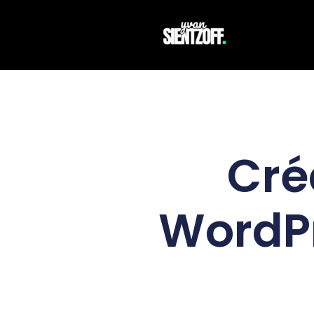
Cré
WordPr