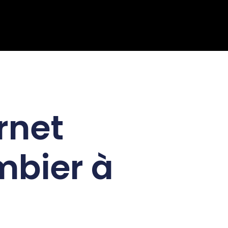
rnet
mbier à