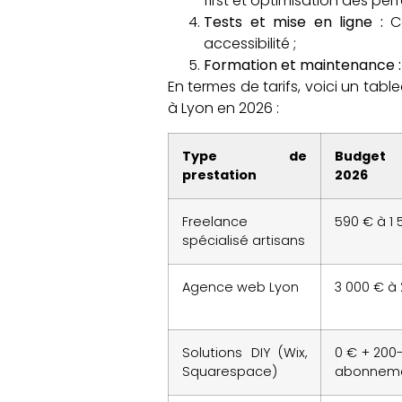
first et optimisation des pe
Tests et mise en ligne :
Co
accessibilité ;
Formation et maintenance :
En termes de tarifs, voici un tab
à Lyon en 2026 :
Type de
Budget
prestation
2026
Freelance
590 € à 1 
spécialisé artisans
Agence web Lyon
3 000 € à
Solutions DIY (Wix,
0 € + 200
Squarespace)
abonnem