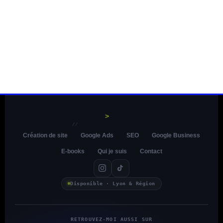
>
//
Création de site
Google Ads
SEO
Google Business
E-books
Qui je suis
Contact
Disponible · Lyon & Région
RETROUVEZ-MOI AUSSI SUR