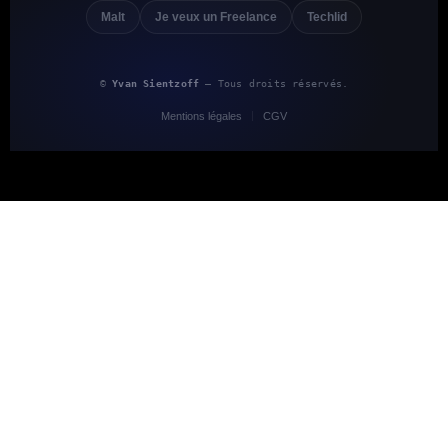
Malt
Je veux un Freelance
Techlid
©
Yvan Sientzoff
— Tous droits réservés.
Mentions légales
CGV