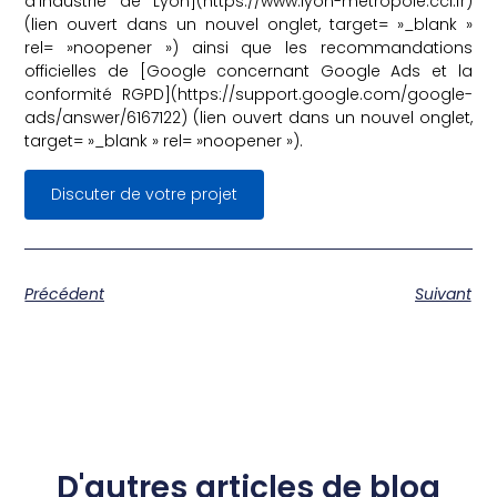
d’Industrie de Lyon](https://www.lyon-metropole.cci.fr)
(lien ouvert dans un nouvel onglet, target= »_blank »
rel= »noopener ») ainsi que les recommandations
officielles de [Google concernant Google Ads et la
conformité RGPD](https://support.google.com/google-
ads/answer/6167122) (lien ouvert dans un nouvel onglet,
target= »_blank » rel= »noopener »).
Discuter de votre projet
Précédent
Suivant
D'autres articles de blog