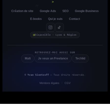
>
//
Création de site
Google Ads
SEO
Google Business
E-books
Qui je suis
Contact
Disponible · Lyon & Région
RETROUVEZ-MOI AUSSI SUR
Malt
Je veux un Freelance
Techlid
©
Yvan Sientzoff
— Tous droits réservés.
Mentions légales
CGV