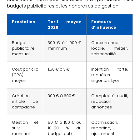
budgets publicitaires et les honoraires de gestion.
Prestation
Tarif moyen
Facteurs
2026
d’influence
Budget
300 € à 1 000 €
Concurrence
publicitaire
minimum
locale, métier,
mensuel
saisonnalité
Coût par clic
1,50 € à 3 €
Intention forte,
(CPC)
requêtes
moyen
urgentes, Lyon
Création
300 € à 600 €
Complexité, audit,
initiale de
rédaction
campagne
annonces
Gestion et
50 € à 150 € ou
Optimisation,
suivi
10-20 % du
reporting,
mensuel
budget pub
ajustements