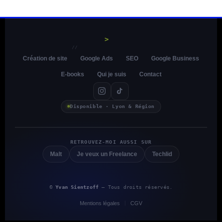
>
//
Création de site
Google Ads
SEO
Google Business
E-books
Qui je suis
Contact
Disponible · Lyon & Région
RETROUVEZ-MOI AUSSI SUR
Malt
Je veux un Freelance
Techlid
©
Yvan Sientzoff
— Tous droits réservés.
Mentions légales
CGV