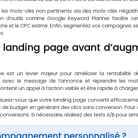
 les mots-clés non pertinents via des mots-clés négatifs, a
tion d’outils comme Google Keyword Planner facilite ce
he et le CPC estimé. Enfin, segmentez vos campagnes sel
s.
 la landing page avant d’aug
ée est un levier majeur pour améliorer la rentabilit
e avec le message de l’annonce et reprendre les mots-c
contenir un appel à l’action visible et être rapide à charg
surez-vous que votre landing page convertit efficacem
t de budget en générant des clics sans conversion. Pour c
conversions. Si nécessaire, réalisez des tests A/B pour am
compagnement personnalisé ?