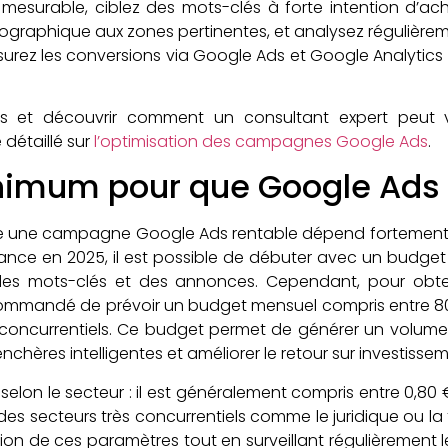
et mesurable, ciblez des mots-clés à forte intention d’a
 géographique aux zones pertinentes, et analysez régulièr
, mesurez les conversions via Google Ads et Google Analytic
es et découvrir comment un consultant expert peut
 détaillé sur
l’optimisation des campagnes Google Ads
.
imum pour que Google Ads s
re une campagne Google Ads rentable dépend fortement d
ance en 2025, il est possible de débuter avec un budge
e des mots-clés et des annonces. Cependant, pour obte
recommandé de prévoir un budget mensuel compris entre 
concurrentiels. Ce budget permet de générer un volume 
nchères intelligentes et améliorer le retour sur investissem
 selon le secteur : il est généralement compris entre 0,80
des secteurs très concurrentiels comme le juridique ou la 
on de ces paramètres tout en surveillant régulièrement l