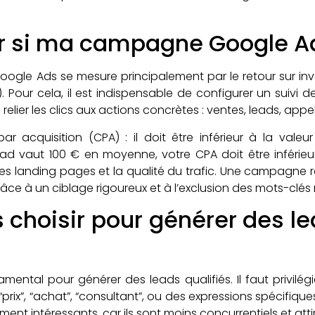
 si ma campagne Google Ads
ogle Ads se mesure principalement par le retour sur inve
. Pour cela, il est indispensable de configurer un suivi 
 relier les clics aux actions concrètes : ventes, leads, app
par acquisition (CPA) : il doit être inférieur à la va
lead vaut 100 € en moyenne, votre CPA doit être inféri
es landing pages et la qualité du trafic. Une campagne 
, grâce à un ciblage rigoureux et à l’exclusion des mots-clés
 choisir pour générer des l
ental pour générer des leads qualifiés. Il faut privilégi
 “prix”, “achat”, “consultant”, ou des expressions spécifique
ent intéressants, car ils sont moins concurrentiels et attire