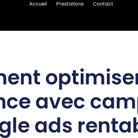
Accueil
Prestations
Contact
nt optimiser
nce avec ca
gle ads rentab