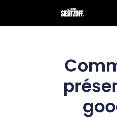
Comme
prése
goo