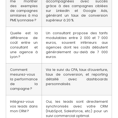
me montrer
accompagnées avec succès
des exemples
grâce à des campagnes ciblées
de campagnes
sur LinkedIn et Google Ads,
similaires à ma
générant un taux de conversion
PME lyonnaise ?
supérieur à 20 %.
Quelle est la
Un consultant propose des tarifs
différence de
modulables entre 2 000 et 7 000
coût entre un
euros, souvent inférieurs aux
consultant et
agences dont les coûts débutent
une agence à
généralement au-delà de 7 000
Lyon ?
euros.
Comment
Via le suivi du CPA, taux d’ouverture,
mesurez-vous
taux de conversion, et reporting
la performance
détaillé avec dashboards
de la
personnalisés.
campagne ?
Intégrez-vous
Oui, les leads sont directement
vos leads dans
synchronisés avec votre CRM
mon CRM ?
(HubSpot, Salesforce, etc.) pour un
suivi commercial optimal.