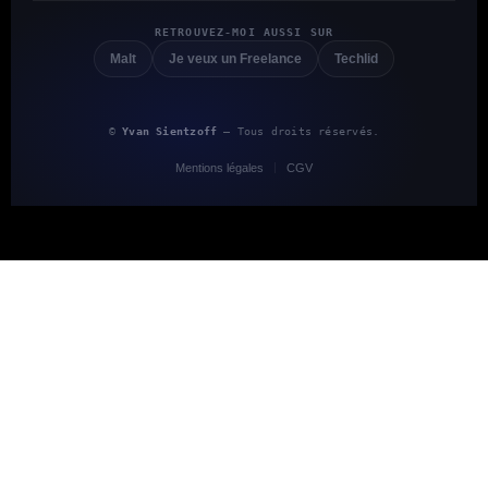
RETROUVEZ-MOI AUSSI SUR
Malt
Je veux un Freelance
Techlid
©
Yvan Sientzoff
— Tous droits réservés.
Mentions légales
CGV