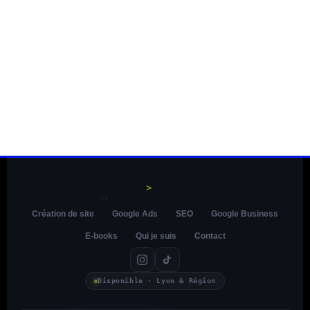
>
//
Création de site
Google Ads
SEO
Google Business
E-books
Qui je suis
Contact
Disponible · Lyon & Région