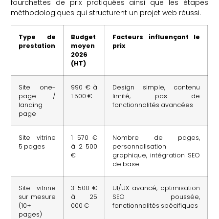
fourchettes de prix pratiquées ainsi que les étapes
méthodologiques qui structurent un projet web réussi.
Type de
Budget
Facteurs influençant le
prestation
moyen
prix
2026
(HT)
Site one-
990 € à
Design simple, contenu
page /
1 500 €
limité, pas de
landing
fonctionnalités avancées
page
Site vitrine
1 570 €
Nombre de pages,
5 pages
à 2 500
personnalisation
€
graphique, intégration SEO
de base
Site vitrine
3 500 €
UI/UX avancé, optimisation
sur mesure
à 25
SEO poussée,
(10+
000 €
fonctionnalités spécifiques
pages)