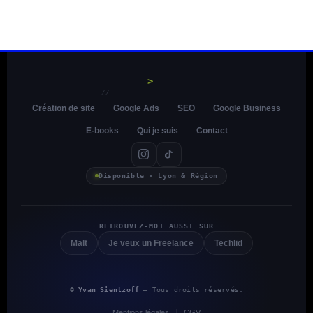
>
//
Création de site
Google Ads
SEO
Google Business
E-books
Qui je suis
Contact
Disponible · Lyon & Région
RETROUVEZ-MOI AUSSI SUR
Malt
Je veux un Freelance
Techlid
©
Yvan Sientzoff
— Tous droits réservés.
Mentions légales
CGV