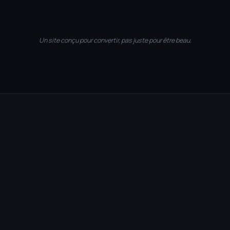
Performance · 98/100
SEO ✓
Mobile ✓
Optimisé ↑
Un site conçu pour convertir, pas juste pour être beau.