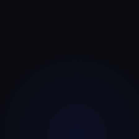
ADYS
Services aux entreprises
🚀
Ton projet ici ?
Rejoins mes clients qui cartonnent sur le web