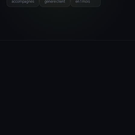
accompagnés
généré client
en 1 mois